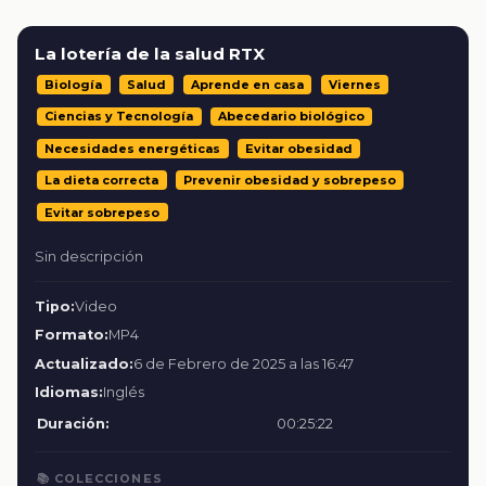
La lotería de la salud RTX
Biología
Salud
Aprende en casa
Viernes
Ciencias y Tecnología
Abecedario biológico
Necesidades energéticas
Evitar obesidad
La dieta correcta
Prevenir obesidad y sobrepeso
Evitar sobrepeso
Sin descripción
Tipo:
Video
Formato:
MP4
Actualizado:
6 de Febrero de 2025 a las 16:47
Idiomas:
Inglés
Duración:
00:25:22
📚 COLECCIONES