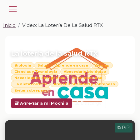
Inicio
Video: La Lotería De La Salud RTX
📎 VIDEO · MP4
La lotería de la salud RTX
Biología
Salud
Aprende en casa
Viernes
Ciencias y Tecnología
Abecedario biológico
Necesidades energéticas
Evitar obesidad
La dieta correcta
Prevenir obesidad y sobrepeso
Evitar sobrepeso
Descargar
🎒 Agregar a mi Mochila
⧉ PiP