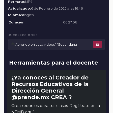
Formato:
MP4
Actualizado:
6 de Febrero de 2025 a las 16:46
Idiomas:
Inglés
Duración:
00:27:06
📚 COLECCIONES
📚
Aprende en casa videos 1°Secundaria
🎒
Herramientas para el docente
¿Ya conoces al Creador de
Recursos Educativos de la
Dirección General
@prende.mx CREA ?
Crea recursos para tus clases. Regístrate en la
NEMD
aquí
.