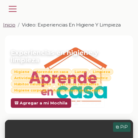
Inicio
Video: Experiencias En Higiene Y Limpieza
📎 VIDEO · MP4
Experiencias en higiene y
limpieza
Higiene
Aprende en casa
Lunes
Limpieza
Actividad física
Vida Saludable
Reto motriz
Hábitos saludables
Ejercicios saludables
Higiene corporal
Autocuidado de la salud
Descargar
🎒 Agregar a mi Mochila
⧉ PiP