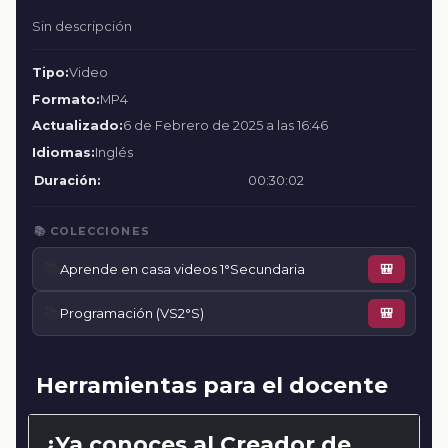
Sin descripción
Tipo:
Video
Formato:
MP4
Actualizado:
6 de Febrero de 2025 a las 16:46
Idiomas:
Inglés
Duración:
00:30:02
📚 COLECCIONES
📚
Aprende en casa videos 1°Secundaria
🎒
📚
Programación (VS2°S)
🎒
Herramientas para el docente
¿Ya conoces al Creador de