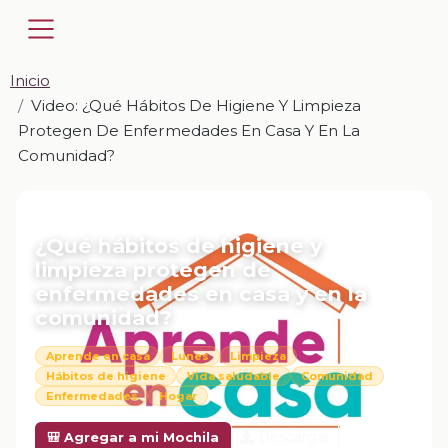
Inicio
Video: ¿Qué Hábitos De Higiene Y Limpieza
Protegen De Enfermedades En Casa Y En La
Comunidad?
📎 VIDEO · MP4
¿Qué hábitos de higiene y
limpieza protegen de
enfermedades en casa y en la
comunidad?
Aprende en casa
Lunes
Limpieza
Hábitos de higiene
Vida saludable
Comunidad
Enfermedades
Hogar
Descargar
🎒 Agregar a mi Mochila