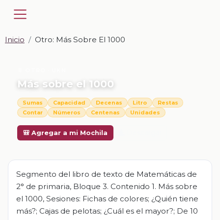
Inicio
Otro: Más Sobre El 1000
📎 OTRO · UKN
Más sobre el 1000
Sumas
Capacidad
Decenas
Litro
Restas
Contar
Números
Centenas
Unidades
Descargar
🎒 Agregar a mi Mochila
Segmento del libro de texto de Matemáticas de
2° de primaria, Bloque 3. Contenido 1. Más sobre
el 1000, Sesiones: Fichas de colores; ¿Quién tiene
más?; Cajas de pelotas; ¿Cuál es el mayor?; De 10