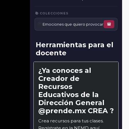
📚 COLECCIONES
📚
Emociones que quiero provocar
🎒
Herramientas para el
docente
¿Ya conoces al
Creador de
Recursos
Educativos de la
Dirección General
@prende.mx CREA ?
Crea recursos para tus clases.
Regístrate en la NEMD
aquí
.