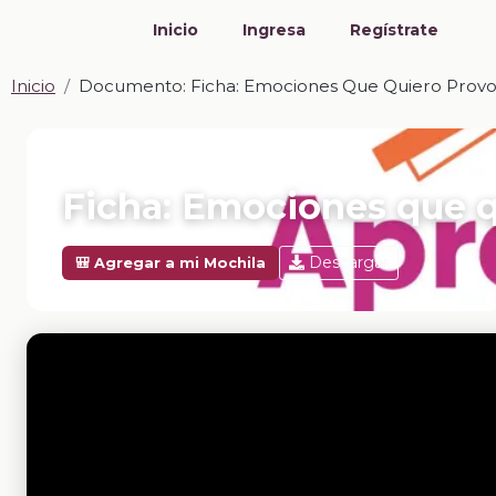
Inicio
Ingresa
Regístrate
Inicio
Documento: Ficha: Emociones Que Quiero Prov
📎 DOCUMENTO · DOCX
Ficha: Emociones que q
Descargar
🎒 Agregar a mi Mochila