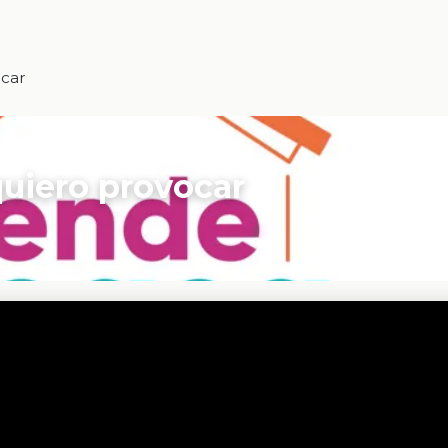
ocar
uiero provocar