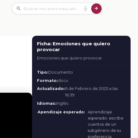
Ficha: Emociones que quiero
provocar
Emociones que quiero provocar
Tipo:
Documento
Formato:
docx
Actualizado:
6 de Febrero de 2025 a las
16:39
Idiomas:
Inglés
Apendizaje esperado:
Aprendizaje
esperado: escribe
cuentos de un
subgénero de su
preferencia.