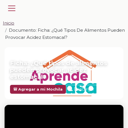
Inicio
Documento: Ficha: ¿Qué Tipos De Alimentos Pueden
Provocar Acidez Estomacal?
📎 DOCUMENTO · DOCX
Ficha: ¿Qué tipos de alimentos
pueden provocar acidez
estomacal?
Descargar
🎒 Agregar a mi Mochila