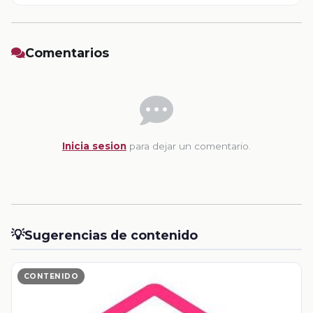
Comentarios
Inicia sesion
para dejar un comentario.
💡
Sugerencias de contenido
CONTENIDO