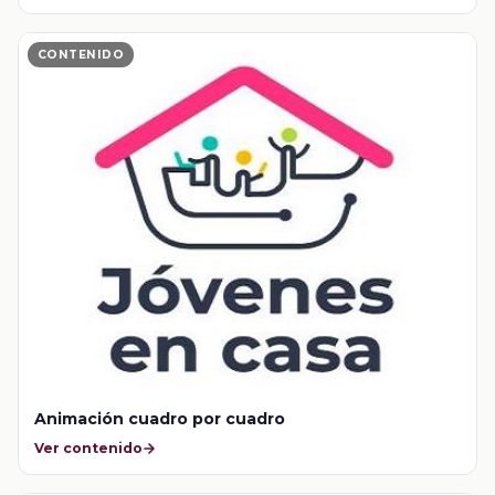
CONTENIDO
Animación cuadro por cuadro
Ver contenido