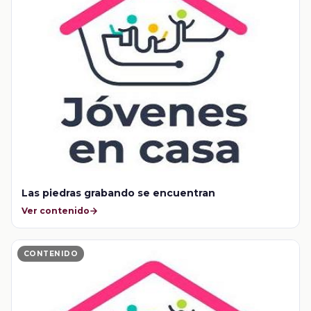
Las piedras grabando se encuentran
Ver contenido
CONTENIDO