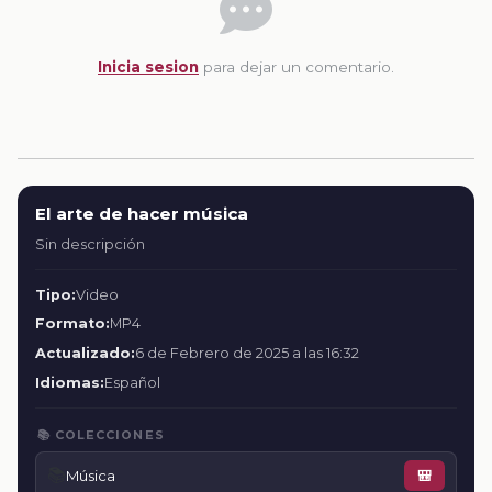
Inicia sesion
para dejar un comentario.
El arte de hacer música
Sin descripción
Tipo:
Video
Formato:
MP4
Actualizado:
6 de Febrero de 2025 a las 16:32
Idiomas:
Español
📚 COLECCIONES
📚
Música
🎒