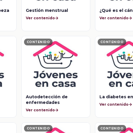
beza
Gestión menstrual
¿Qué es el cá
Ver contenido
Ver contenido
CONTENIDO
CONTENIDO
Autodetección de
La diabetes e
enfermedades
Ver contenido
tas
Ver contenido
CONTENIDO
CONTENIDO