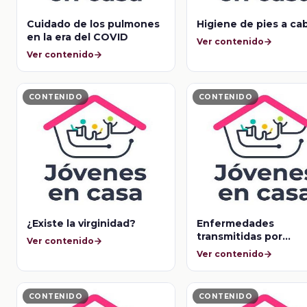
Cuidado de los pulmones
Higiene de pies a ca
en la era del COVID
Ver contenido
Ver contenido
CONTENIDO
CONTENIDO
¿Existe la virginidad?
Enfermedades
transmitidas por
Ver contenido
mosquitos y garrapa
Ver contenido
CONTENIDO
CONTENIDO