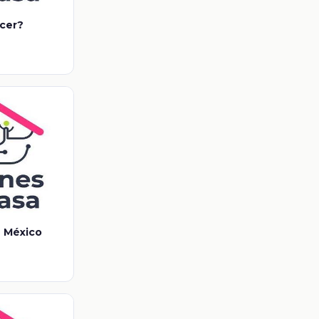
ncer?
n México