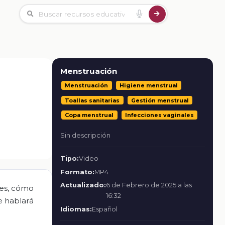
Menstruación
Menstruación
Higiene menstrual
Toallas sanitarias
Gestión menstrual
Copa menstrual
Infecciones vaginales
Sin descripción
Tipo:
Video
Formato:
MP4
Actualizado:
6 de Febrero de 2025 a las
res, cómo
16:32
e hablará
Idiomas:
Español