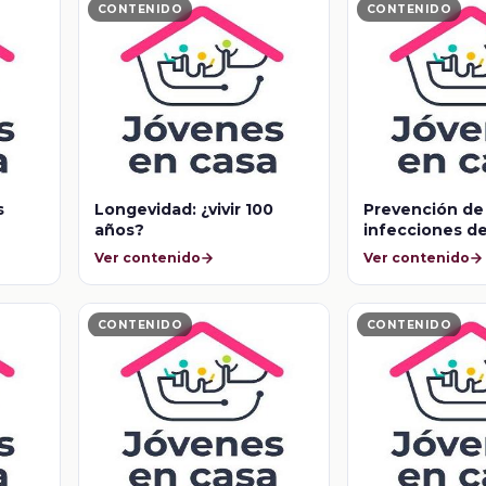
CONTENIDO
CONTENIDO
s
Longevidad: ¿vivir 100
Prevención de 
años?
infecciones d
transmisión se
Ver contenido
Ver contenido
CONTENIDO
CONTENIDO