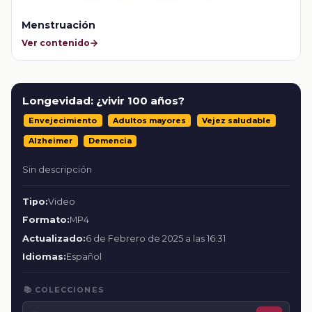
Menstruación
Ver contenido
Longevidad: ¿vivir 100 años?
Envejecimiento
Adultos mayores
Vejez saludable
Alzheimer
Demencia
Sin descripción
Tipo:
Video
Formato:
MP4
Actualizado:
6 de Febrero de 2025 a las 16:31
Idiomas:
Español
📚 COLECCIONES