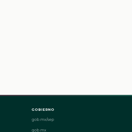
GOBIERNO
gob.mx/sep
gob.mx