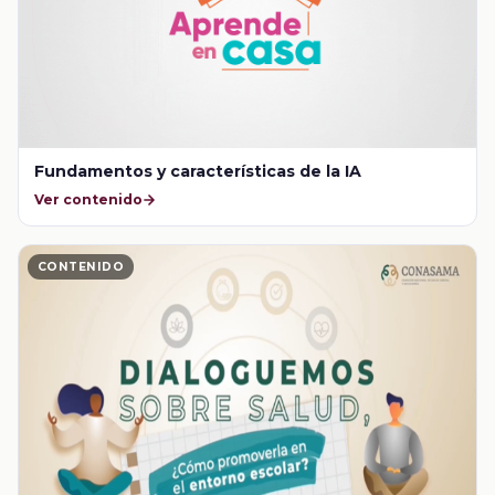
Fundamentos y características de la IA
Ver contenido
CONTENIDO