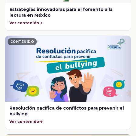
Estrategias innovadoras para el fomento a la
lectura en México
Ver contenido
CONTENIDO
Resolución pacífica de conflictos para prevenir el
bullying
Ver contenido