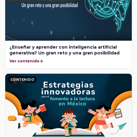
¿Enseñar y aprender con inteligencia artificial
generativa? Un gran reto y una gran posibilidad
Ver contenido
CONTENIDO