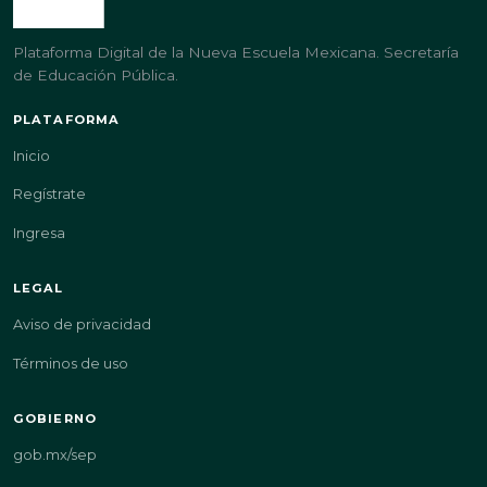
Plataforma Digital de la Nueva Escuela Mexicana. Secretaría
de Educación Pública.
PLATAFORMA
Inicio
Regístrate
Ingresa
LEGAL
Aviso de privacidad
Términos de uso
GOBIERNO
gob.mx/sep