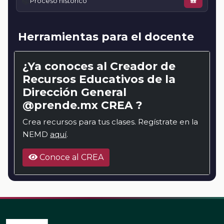
📚
Proceso histórico
🎒
Herramientas para el docente
¿Ya conoces al Creador de
Recursos Educativos de la
Dirección General
@prende.mx CREA ?
Crea recursos para tus clases. Regístrate en la
NEMD
aquí
.
Conoce al CREA