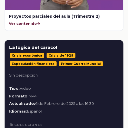
Proyectos parciales del aula (Trimestre 2)
Ver contenido
La lógica del caracol
Crisis económica
Crisis de 1929
Especulación financiera
Primer Guerra Mundial
Sin descripción
Tipo:
Video
Formato:
MP4
Actualizado:
6 de Febrero de 2025 a las 16:30
Idiomas:
Español
📚 COLECCIONES