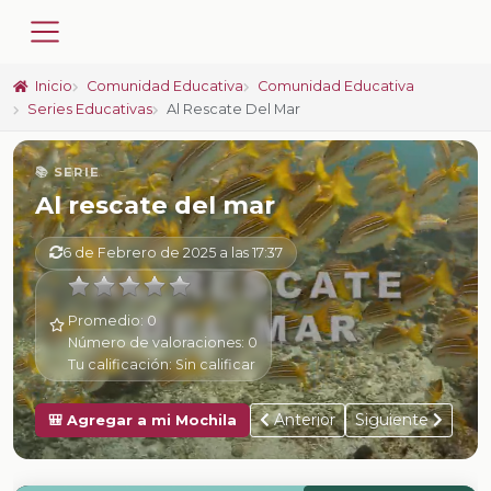
Inicio
Comunidad Educativa
Comunidad Educativa
Series Educativas
Al Rescate Del Mar
📚 SERIE
Al rescate del mar
6 de Febrero de 2025 a las 17:37
Promedio:
0
Número de valoraciones:
0
Tu calificación:
Sin calificar
Anterior
Siguiente
🎒 Agregar a mi Mochila