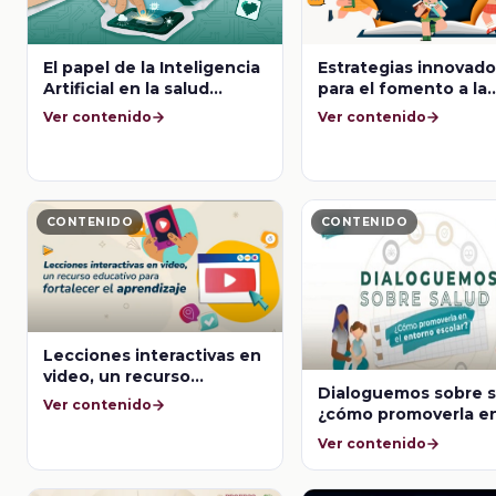
El papel de la Inteligencia
Estrategias innovado
Artificial en la salud
para el fomento a la
mental
lectura en México
Ver contenido
Ver contenido
CONTENIDO
CONTENIDO
Lecciones interactivas en
video, un recurso
Dialoguemos sobre s
educativo para fortalecer
Ver contenido
¿cómo promoverla en
el aprendizaje
entorno escolar? Est
Ver contenido
de crianza y su impa
en la salud mental