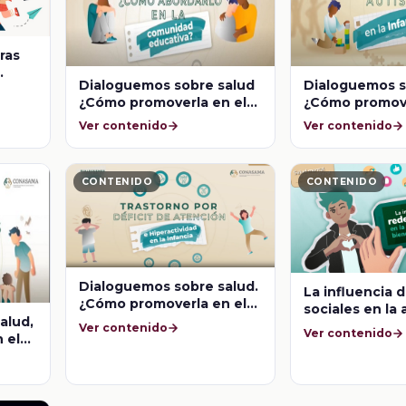
ras
Dialoguemos sobre salud
Dialoguemos s
¿Cómo promoverla en el
¿Cómo promove
entorno escolar? Suicidio,
entorno escol
Ver contenido
Ver contenido
¿Cómo abordarlo en la
Trastorno del
comunidad educativa?
Autista en la i
CONTENIDO
CONTENIDO
Dialoguemos sobre salud.
La influencia d
¿Cómo promoverla en el
sociales en la
entorno escolar?
alud,
y el bienestar
Ver contenido
Ver contenido
Trastorno por Déficit de
 el
Atención e Hiperactividad
ilos
en la infancia
cto