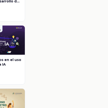
sarrollo del
rítico
os en el uso
a IA