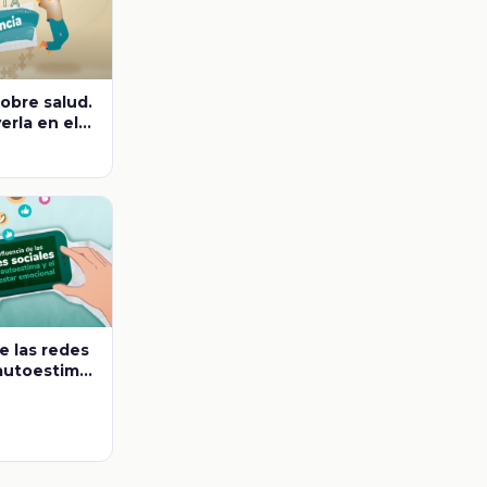
obre salud.
rla en el
ar?
 Espectro
nfancia
e las redes
 autoestima
 emocional