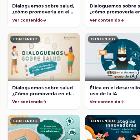
Dialoguemos sobre salud,
Dialoguemos sobre s
¿cómo promoverla en el
¿cómo promoverla en
entorno escolar? Vida
entorno escolar? Sa
Ver contenido
Ver contenido
saludable en el aula.
mental en el entorn
escolar
CONTENIDO
CONTENIDO
Dialoguemos sobre salud
Ética en el desarrollo
¿Cómo promoverla en el
uso de la IA
entorno escolar? Acoso
Ver contenido
Ver contenido
escolar y su impacto en el
salón de clases.
CONTENIDO
CONTENIDO