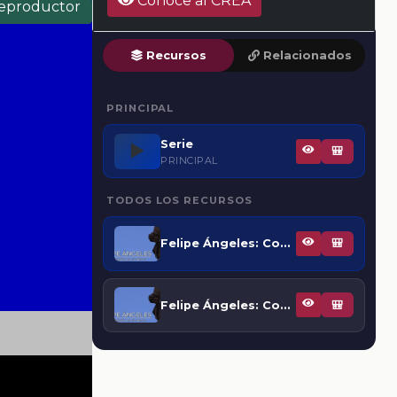
Conoce al CREA
reproductor
Recursos
Relacionados
PRINCIPAL
Serie
▶️
🎒
PRINCIPAL
TODOS LOS RECURSOS
Felipe Ángeles: Con el espíritu en sí mismo. Parte 1
🎒
Felipe Ángeles: Con el espíritu en sí mismo. Parte 2
🎒