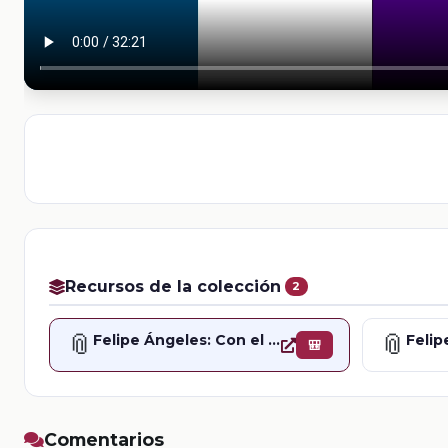
Recursos de la colección
2
📎
📎
Felipe Ángeles: Con el espíritu en sí mismo. Parte 1
🎒
Comentarios