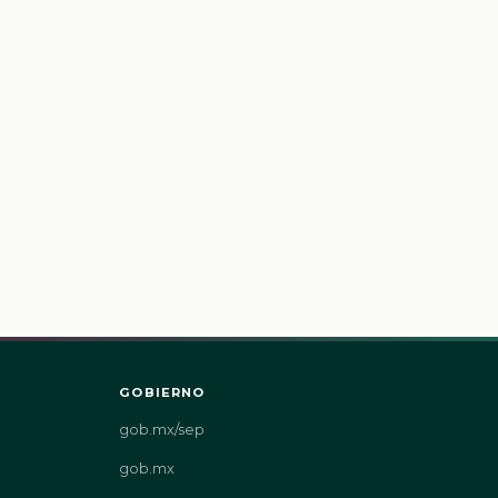
GOBIERNO
gob.mx/sep
gob.mx