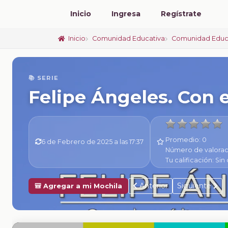
Inicio
Ingresa
Regístrate
Inicio
Comunidad Educativa
Comunidad Educ
📚 SERIE
Felipe Ángeles. Con e
Promedio:
0
6 de Febrero de 2025 a las 17:37
Número de valorac
Tu calificación:
Sin 
Anterior
Siguiente
🎒 Agregar a mi Mochila