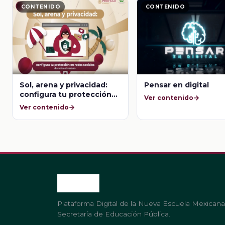
CONTENIDO
CONTENIDO
Sol, arena y privacidad:
Pensar en digital
configura tu protección
Ver contenido
en redes sociales durante
Ver contenido
el verano
Plataforma Digital de la Nueva Escuela Mexicana
Secretaría de Educación Pública.