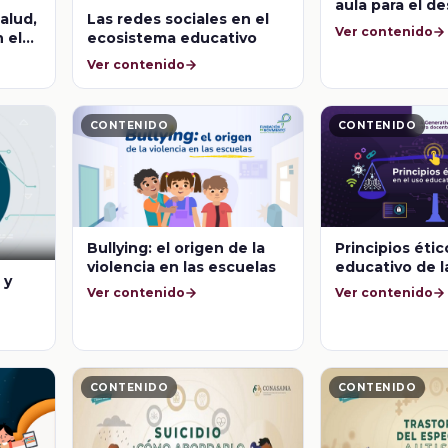
aula para el de
alud,
Las redes sociales en el
pensamiento c
Ver contenido
 el
ecosistema educativo
lud
Ver contenido
o
CONTENIDO
CONTENIDO
Bullying: el origen de la
Principios étic
violencia en las escuelas
educativo de l
 y
Ver contenido
Ver contenido
CONTENIDO
CONTENIDO