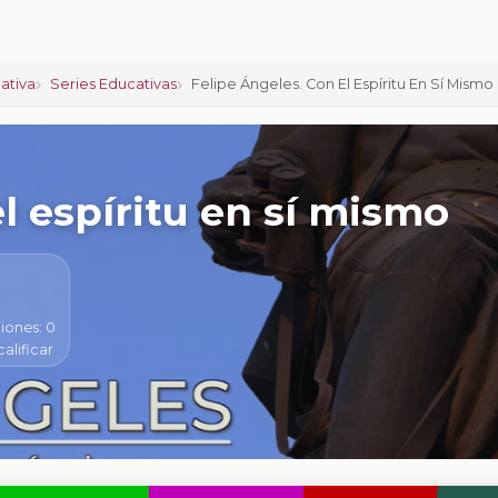
ativa
Series Educativas
Felipe Ángeles. Con El Espíritu En Sí Mismo
l espíritu en sí mismo
iones:
0
calificar