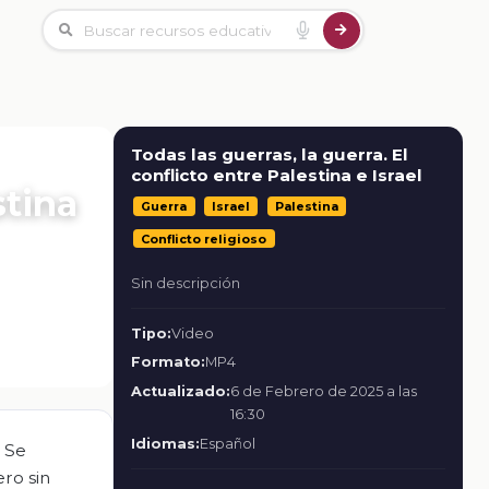
Todas las guerras, la guerra. El
conflicto entre Palestina e Israel
stina
Guerra
Israel
Palestina
Conflicto religioso
Sin descripción
Tipo:
Video
Formato:
MP4
Actualizado:
6 de Febrero de 2025 a las
16:30
Idiomas:
Español
. Se
ero sin