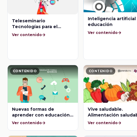
Inteligencia artificial
Teleseminario
educación
Tecnologías para el
aprendizaje online y
Ver contenido
Ver contenido
offline
CONTENIDO
CONTENIDO
Nuevas formas de
Vive saludable.
aprender con educación
Alimentación saludab
a distancia
sostenible
Ver contenido
Ver contenido