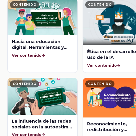
CONTENIDO
CONTENIDO
Hacia una educación
digital. Herramientas y
Ética en el desarrollo
estrategias para padres y
Ver contenido
uso de la IA
docentes
Ver contenido
CONTENIDO
CONTENIDO
La influencia de las redes
Reconocimiento,
sociales en la autoestima
redistribución y
y el bienestar emocional
Ver contenido
reducción de los tra