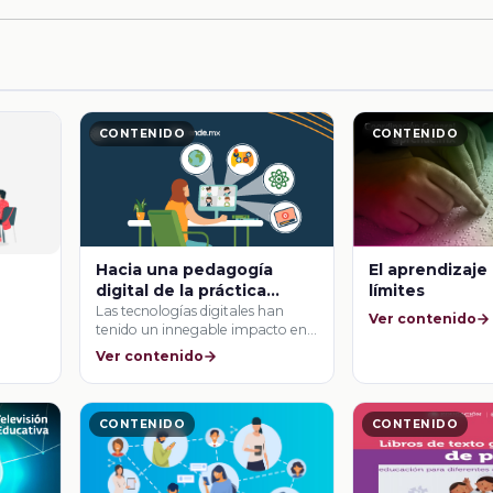
CONTENIDO
CONTENIDO
Hacia una pedagogía
El aprendizaje
digital de la práctica
límites
docente
Las tecnologías digitales han
a
Ver contenido
tenido un innegable impacto en
a
todas las actividades …
Ver contenido
CONTENIDO
CONTENIDO