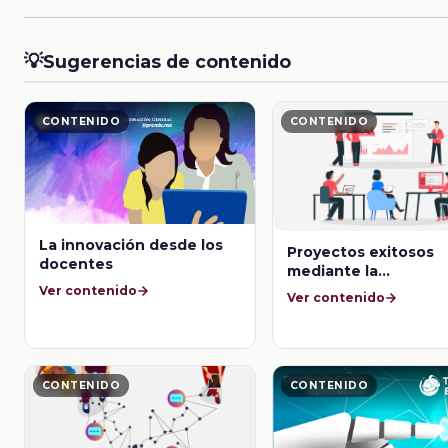
💡
Sugerencias de contenido
CONTENIDO
CONTENIDO
La innovación desde los
Proyectos exitosos
docentes
mediante la
implementación de l
Ver contenido
Ver contenido
tecnología en el aul
CONTENIDO
CONTENIDO