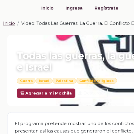
Inicio
Ingresa
Regístrate
Inicio
Video: Todas Las Guerras, La Guerra. El Conflicto E
📎 VIDEO · MP4
Todas las guerras, la gu
e Israel
Guerra
Israel
Palestina
Conflicto religioso
Descargar
🎒 Agregar a mi Mochila
El programa pretende mostrar uno de los conflictos
presentan así las causas que generaron el conflicto, 