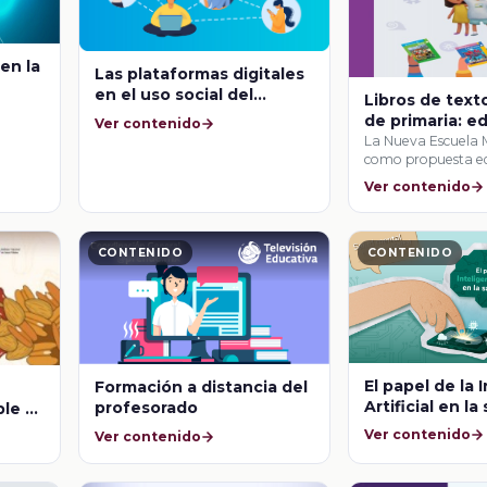
 en la
Las plataformas digitales
en el uso social del
Libros de text
lenguaje
de primaria: e
Ver contenido
para diferente
La Nueva Escuela 
como propuesta ed
contextos com
gobierno de México
Ver contenido
CONTENIDO
CONTENIDO
El papel de la 
Formación a distancia del
Artificial en la
profesorado
le y
mental
Ver contenido
Ver contenido