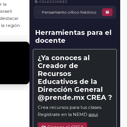
📚 COLECCIONES
 la
sraelí
📚
Pensamiento crítico-histórico
🎒
 destacar
la región.
Herramientas para el
docente
¿Ya conoces al
Creador de
Recursos
Educativos de la
Dirección General
@prende.mx CREA ?
Crea recursos para tus clases.
Regístrate en la NEMD
aquí
.