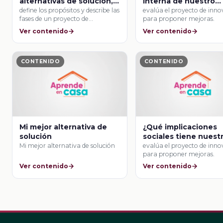
alternativas de solución,
interna de nuestro
organizarlas y
producto o servicio!
define los propósitos y describe las
evalúa el proyecto de inn
fases de un proyecto de
para proponer mejoras.
procesarlas?
producción …
Ver contenido
Ver contenido
CONTENIDO
CONTENIDO
Mi mejor alternativa de
¿Qué implicaciones
solución
sociales tiene nuest
producto o servicio?
Mi mejor alternativa de solución
evalúa el proyecto de inn
para proponer mejoras.
Ver contenido
Ver contenido