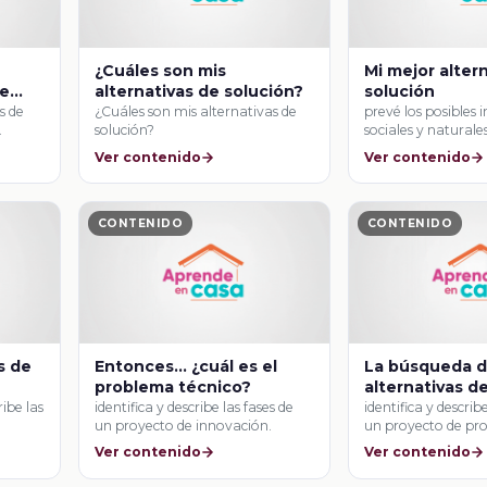
¿Cuáles son mis
Mi mejor alter
de
alternativas de solución?
solución
es de
¿Cuáles son mis alternativas de
prevé los posibles
.
solución?
sociales y naturales
desarrollo de sus …
Ver contenido
Ver contenido
CONTENIDO
CONTENIDO
s de
Entonces… ¿cuál es el
La búsqueda 
problema técnico?
alternativas d
ribe las
identifica y describe las fases de
identifica y describ
un proyecto de innovación.
un proyecto de pr
industrial.
Ver contenido
Ver contenido