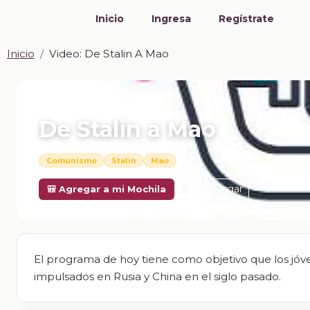
Inicio
Ingresa
Regístrate
Inicio
Video: De Stalin A Mao
📎 VIDEO · MP4
De Stalin a Mao
Comunismo
Stalin
Mao
Descargar
🎒 Agregar a mi Mochila
El programa de hoy tiene como objetivo que los jóv
impulsados en Rusia y China en el siglo pasado.