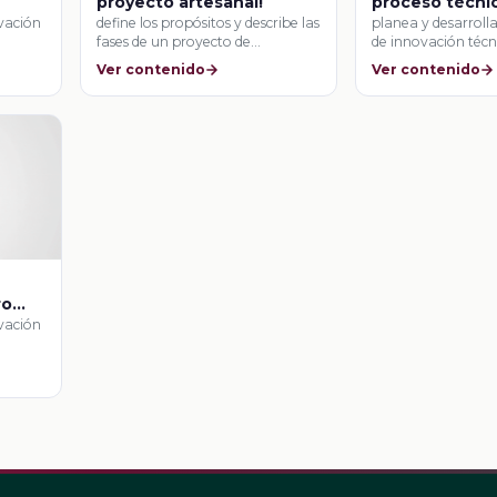
proyecto artesanal!
proceso técni
ovación
define los propósitos y describe las
planea y desarroll
fases de un proyecto de
de innovación técn
producción …
Ver contenido
Ver contenido
ro
ovación