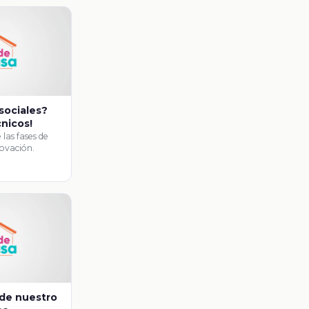
sociales?
nicos!
e las fases de
novación.
 de nuestro