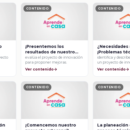
CONTENIDO
CONTENIDO
o
¡Presentemos los
¿Necesidades 
resultados de nuestro
¡Problemas téc
proyecto de innovación!
yecto
evalúa el proyecto de innovación
identifica y describ
para proponer mejoras.
un proyecto de in
Ver contenido
Ver contenido
CONTENIDO
CONTENIDO
ión
¡Comencemos nuestro
La planeación