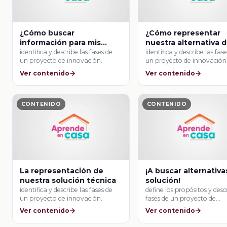
¿Cómo buscar
¿Cómo representar
información para mis
nuestra alternativa 
alternativas de solución?
solución?
identifica y describe las fases de
identifica y describe las fas
un proyecto de innovación.
un proyecto de innovación
Ver contenido
Ver contenido
CONTENIDO
CONTENIDO
La representación de
¡A buscar alternativa
nuestra solución técnica
solución!
identifica y describe las fases de
define los propósitos y desc
un proyecto de innovación.
fases de un proyecto de
producción …
Ver contenido
Ver contenido