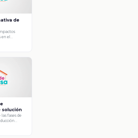
nativa de
 impactos
 en el
de
e solución
e las fases de
oducción