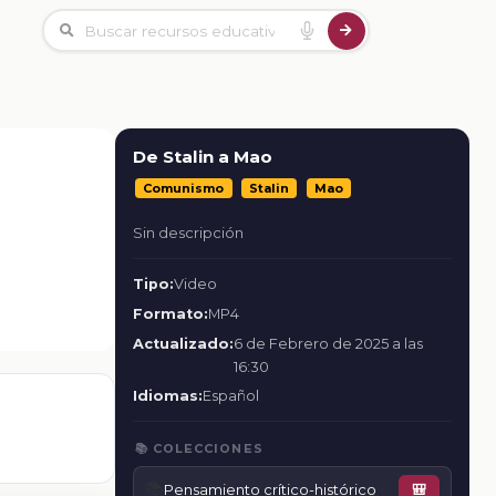
De Stalin a Mao
Comunismo
Stalin
Mao
Sin descripción
Tipo:
Video
Formato:
MP4
Actualizado:
6 de Febrero de 2025 a las
16:30
Idiomas:
Español
📚 COLECCIONES
📚
Pensamiento crítico-histórico
🎒