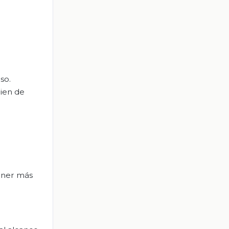
so.
ien de
ener más