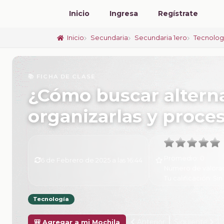
Inicio
Ingresa
Regístrate
Inicio
Secundaria
Secundaria 1ero
Tecnolog
📚 FICHA DE CLASE
¿Cómo buscar alterna
organizarlas y proces
Promedio:
0
6 de Febrero de 2025 a las 16:44
Número de valora
Tu calificación:
Sin
Tecnología
Anterior
Siguiente
🎒 Agregar a mi Mochila