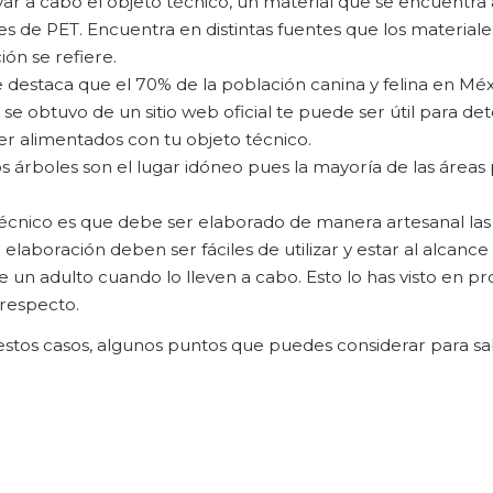
r a cabo el objeto técnico, un material que se encuentra 
es de PET. Encuentra en distintas fuentes que los materiale
ón se refiere.
 destaca que el 70% de la población canina y felina en Méx
e obtuvo de un sitio web oficial te puede ser útil para de
er alimentados con tu objeto técnico.
s árboles son el lugar idóneo pues la mayoría de las áreas 
técnico es que debe ser elaborado de manera artesanal las
aboración deben ser fáciles de utilizar y estar al alcance
de un adulto cuando lo lleven a cabo. Esto lo has visto en 
 respecto.
 estos casos, algunos puntos que puedes considerar para sab