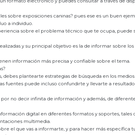
n un formato electrónico y puedes consultar a través de disp
ales sobre exposiciones caninas? pues ese es un buen ejem
uo a individuo.
riencia sobre el problema técnico que te ocupa, puede 
alizadas y su principal objetivo es la de informar sobre los
enen información más precisa y confiable sobre el tema.
as?
 debes plantearte estrategias de búsqueda en los medios d
s fuentes puede incluso confundirte y llevarte a resultad
por no decir infinita de información y además, de diferent
formación digital en diferentes formatos y soportes, tale
sentaciones multimedia.
bre el que vas a informarte, y para hacer más específica t