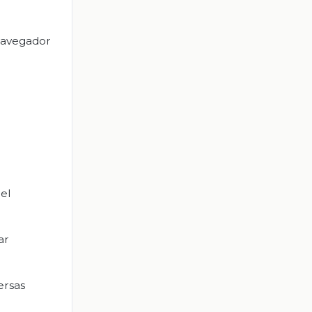
 navegador
el
ar
ersas