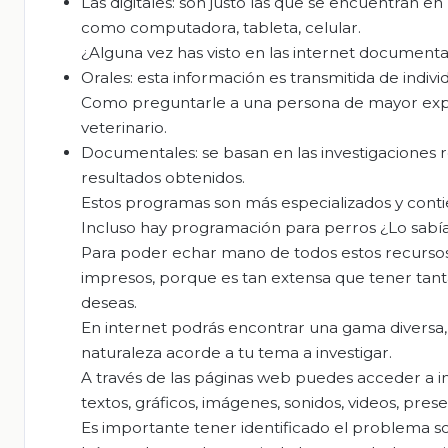
Las digitales: son justo las que se encuentran e
como computadora, tableta, celular.
¿Alguna vez has visto en las internet document
Orales: esta información es transmitida de individ
Como preguntarle a una persona de mayor expe
veterinario.
Documentales: se basan en las investigaciones re
resultados obtenidos.
Estos programas son más especializados y conti
Incluso hay programación para perros ¿Lo sabí
Para poder echar mano de todos estos recursos,
impresos, porque es tan extensa que tener tanta
deseas.
En internet podrás encontrar una gama diversa, 
naturaleza acorde a tu tema a investigar.
A través de las páginas web puedes acceder a in
textos, gráficos, imágenes, sonidos, videos, pre
Es importante tener identificado el problema so