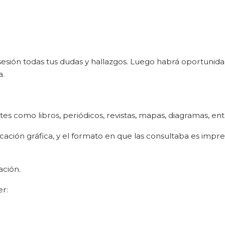
 sesión todas tus dudas y hallazgos. Luego habrá oportunid
a.
es como libros, periódicos, revistas, mapas, diagramas, ent
ación gráfica, y el formato en que las consultaba es impre
ación.
er: