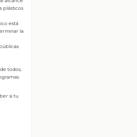
al alcance
s plásticos
ico está
terminar la
públicas
 de todos,
programas
er si tu