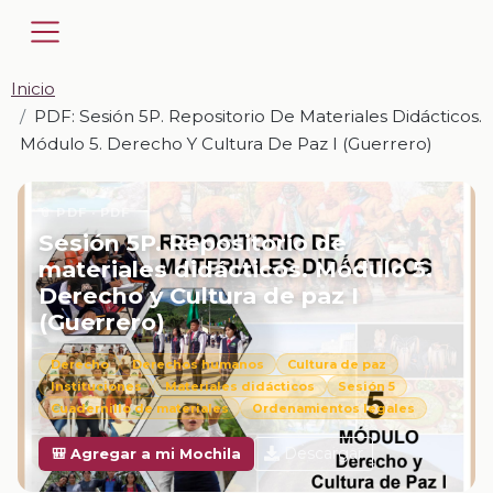
Inicio
PDF: Sesión 5P. Repositorio De Materiales Didácticos.
Módulo 5. Derecho Y Cultura De Paz I (Guerrero)
📎 PDF · PDF
Sesión 5P. Repositorio de
materiales didácticos. Módulo 5.
Derecho y Cultura de paz I
(Guerrero)
Derecho
Derechos humanos
Cultura de paz
Instituciones
Materiales didácticos
Sesión 5
Cuadernillo de materiales
Ordenamientos legales
Descargar
🎒 Agregar a mi Mochila