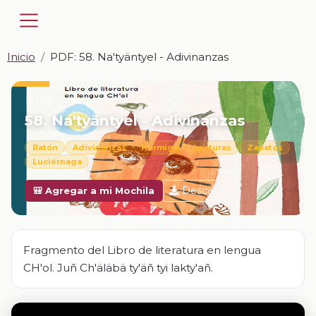
Inicio
PDF: 58. Na'tyäntyel - Adivinanzas
📎 PDF · PDF
58. Na'tyäntyel - Adivinanzas
Ratón
Adivinanzas
Hormiga
Lecturas
Zapatos
Luciérnaga
Descargar
🎒 Agregar a mi Mochila
Fragmento del Libro de literatura en lengua
CH'ol. Juñ Ch'äläbä ty'äñ tyi lakty'añ.