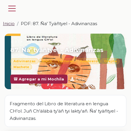
Inicio
PDF: 87. Ña' Tyäñtyel - Adivinanzas
📎 PDF · PDF
87. Ña' tyäñtyel - Adivinanzas
Adivinanzas
Mano
Lecturas
Sombrero
Orejita
Machete
Descargar
🎒 Agregar a mi Mochila
Fragmento del Libro de literatura en lengua
CH'ol. Juñ Ch'äläbä ty'äñ tyi lakty'añ. Ña' tyäñtyel -
Adivinanzas.