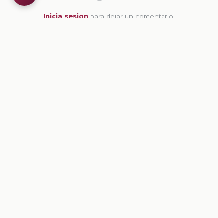
Inicia sesion
para dejar un comentario.
💡
Sugerencias de contenido
CONTENIDO