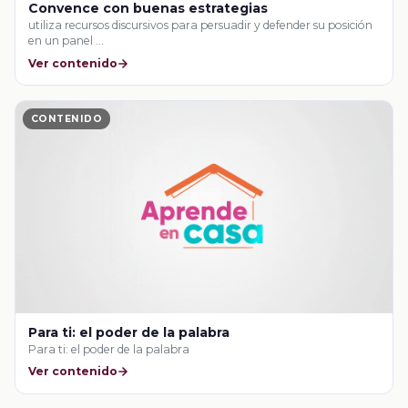
Convence con buenas estrategias
utiliza recursos discursivos para persuadir y defender su posición
en un panel …
Ver contenido
CONTENIDO
Para ti: el poder de la palabra
Para ti: el poder de la palabra
Ver contenido