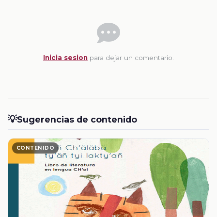
Inicia sesion
para dejar un comentario.
💡
Sugerencias de contenido
CONTENIDO