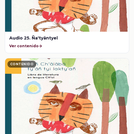
Audio 25. Ña'tyäntyel
Ver contenido
CONTENIDO