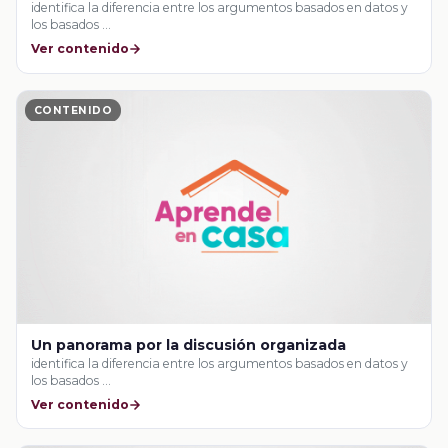
identifica la diferencia entre los argumentos basados en datos y
los basados …
Ver contenido
CONTENIDO
Un panorama por la discusión organizada
identifica la diferencia entre los argumentos basados en datos y
los basados …
Ver contenido