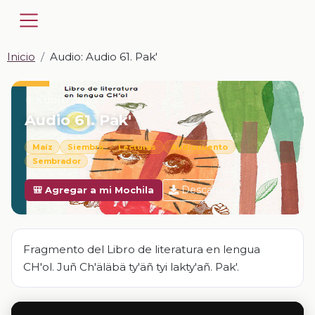
Inicio
Audio: Audio 61. Pak'
📎 AUDIO · MP3
Audio 61. Pak'
Maíz
Siembra
Lecturas
Audiocuento
Sembrador
Descargar
🎒 Agregar a mi Mochila
Fragmento del Libro de literatura en lengua
CH'ol. Juñ Ch'äläbä ty'äñ tyi lakty'añ. Pak'.