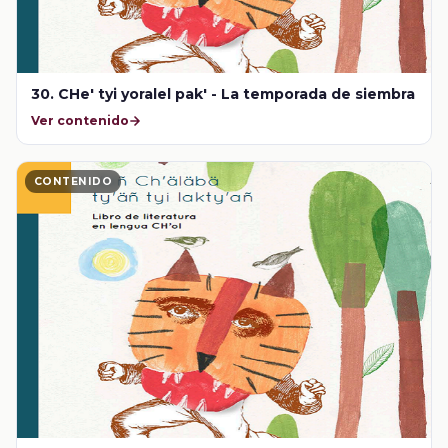
30. CHe' tyi yoralel pak' - La temporada de siembra
Ver contenido
CONTENIDO