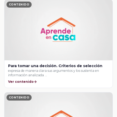
CONTENIDO
Para tomar una decisión. Criterios de selección
expresa de manera clara sus argumentos y los sustenta en
información analizada …
Ver contenido
CONTENIDO