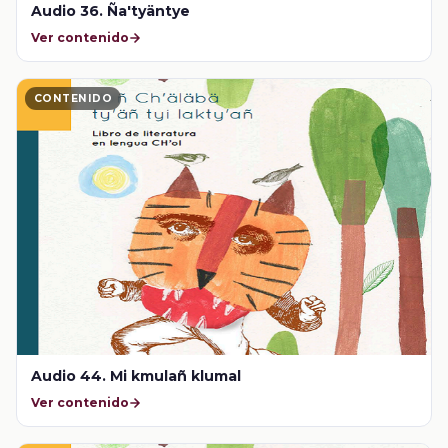
Audio 36. Ña'tyäntye
Ver contenido
CONTENIDO
Audio 44. Mi kmulañ klumal
Ver contenido