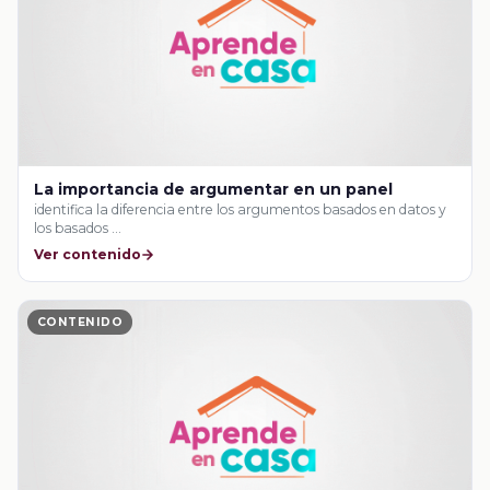
La importancia de argumentar en un panel
identifica la diferencia entre los argumentos basados en datos y
los basados …
Ver contenido
CONTENIDO