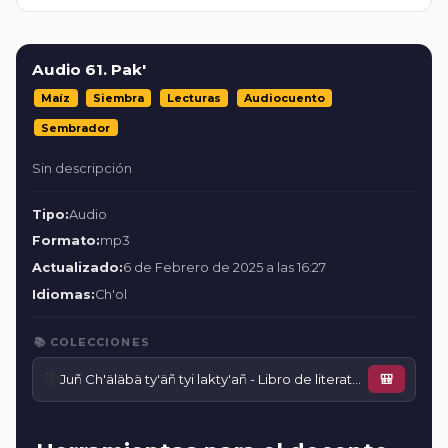
Audio 61. Pak'
Maíz
Siembra
Lecturas
Audiocuento
Sembrador
Sin descripción
Tipo:
Audio
Formato:
mp3
Actualizado:
6 de Febrero de 2025 a las 16:27
Idiomas:
Ch'ol
📚 COLECCIONES
📚
Juñ Ch'äläbä ty'äñ tyi lakty'añ - Libro de literatura en lengua CH’ol
🎒