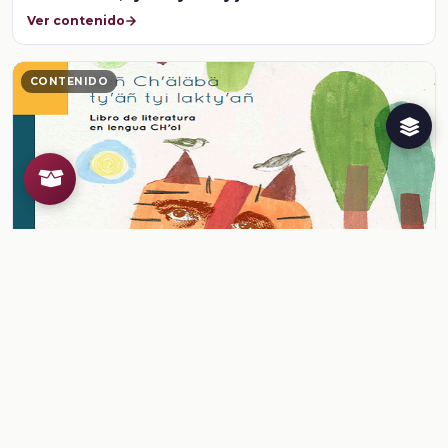
Ver contenido
CONTENIDO
78. TYi k'ajtyiñtyel ja'al - Nuestros abuelos piden la
lluvia
Ver contenido