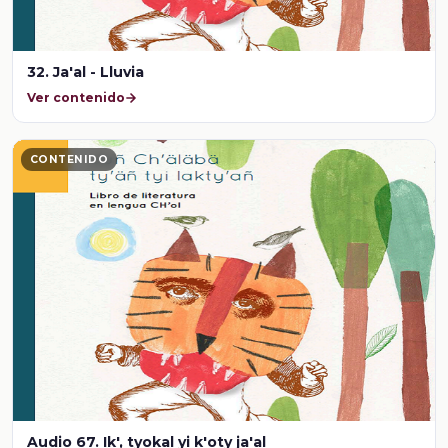
32. Ja'al - Lluvia
Ver contenido
CONTENIDO
Audio 67. Ik', tyokal yi k'oty ja'al