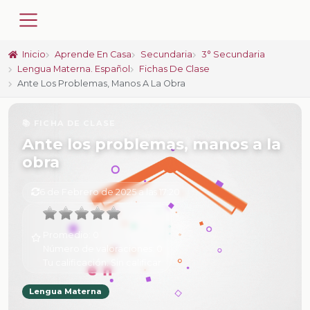
Inicio
Aprende En Casa
Secundaria
3° Secundaria
Lengua Materna. Español
Fichas De Clase
Ante Los Problemas, Manos A La Obra
📚 FICHA DE CLASE
Ante los problemas, manos a la
obra
6 de Febrero de 2025 a las 17:20
Promedio:
0
Número de valoraciones:
0
Tu calificación:
Sin calificar
Lengua Materna