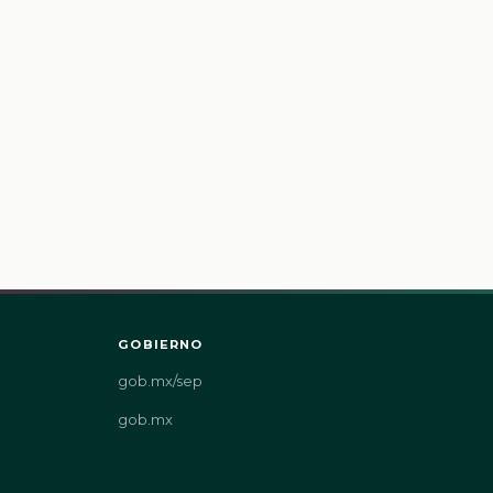
GOBIERNO
gob.mx/sep
gob.mx