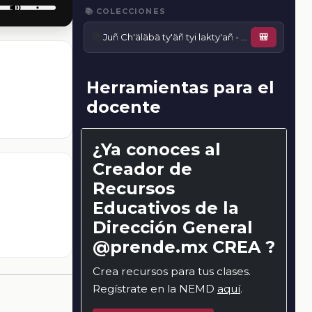
📚 COLECCIONES
📚
Juñ Ch'äläbä ty'äñ tyi lakty'añ - Libro de literatura en lengua CH’ol
🎒
Herramientas para el
docente
¿Ya conoces al
Creador de
Recursos
Educativos de la
Dirección General
@prende.mx CREA ?
Crea recursos para tus clases.
Regístrate en la NEMD
aquí
.