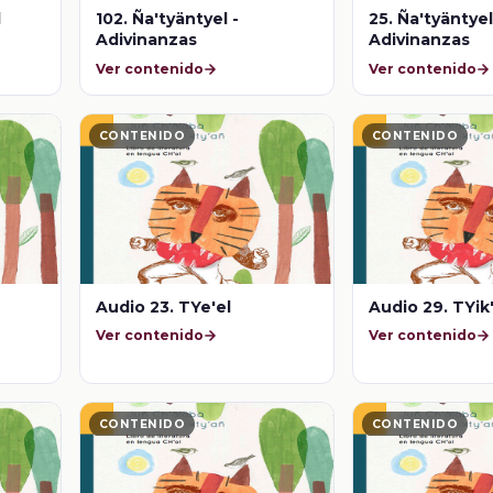
l
102. Ña'tyäntyel -
25. Ña'tyäntyel
Adivinanzas
Adivinanzas
Ver contenido
Ver contenido
CONTENIDO
CONTENIDO
Audio 23. TYe'el
Audio 29. TYik'
Ver contenido
Ver contenido
CONTENIDO
CONTENIDO