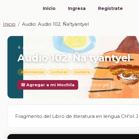
Inicio
Ingresa
Regístrate
Inicio
Audio: Audio 102. Ña'tyäntyel
📎 AUDIO · MP3
Audio 102. Ña'tyäntyel
Adivinanzas
Lecturas
Guitarra
Murciélago
Audiol
Descargar
🎒 Agregar a mi Mochila
Fragmento del Libro de literatura en lengua CH'ol. Juñ