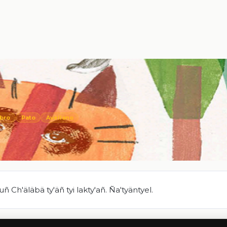
ibro
Pato
Avellano
 Ch'äläbä ty'äñ tyi lakty'añ. Ña'tyäntyel.