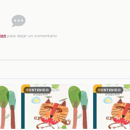
ion
para dejar un comentario.
CONTENIDO
CONTENIDO