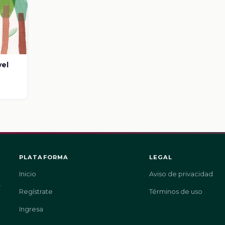
yel
PLATAFORMA
LEGAL
Inicio
Aviso de privacidad
.
Regístrate
Términos de uso
Ingresa