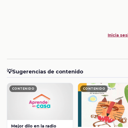
Inicia ses
💡
Sugerencias de contenido
CONTENIDO
CONTENIDO
Mejor dilo en la radio