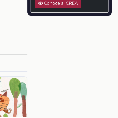
Conoce al CREA