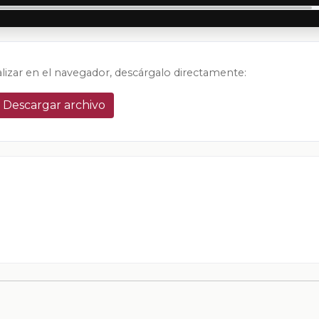
alizar en el navegador, descárgalo directamente:
Descargar archivo