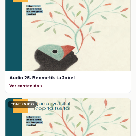
Audio 25. Beometik ta Jobel
Ver contenido
CONTENIDO