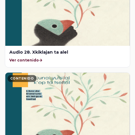
Audio 28. Xkiklajan ta alel
Ver contenido
CONTENIDO