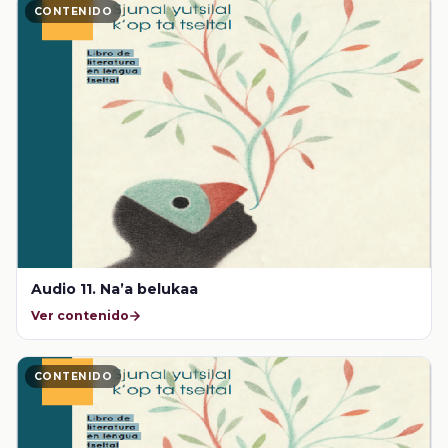
CONTENIDO
Audio 11. Na’a belukaa
Ver contenido
CONTENIDO