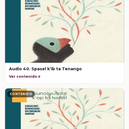
Audio 40. Spasel k’ib ta Tenango
Ver contenido
CONTENIDO