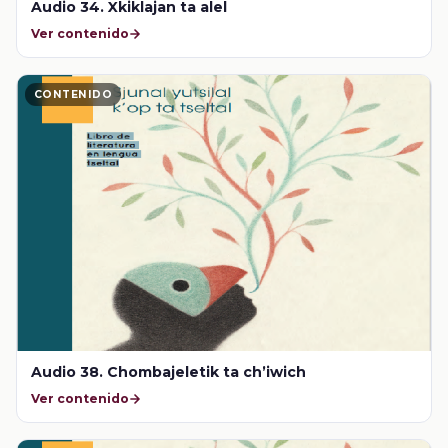
Audio 34. Xkiklajan ta alel
Ver contenido
CONTENIDO
Audio 38. Chombajeletik ta ch’iwich
Ver contenido