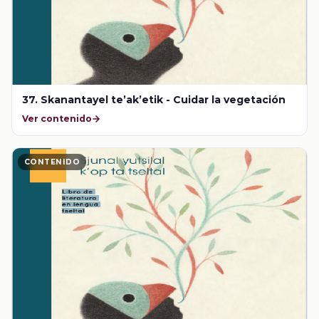
37. Skanantayel te’ak’etik - Cuidar la vegetación
Ver contenido
CONTENIDO