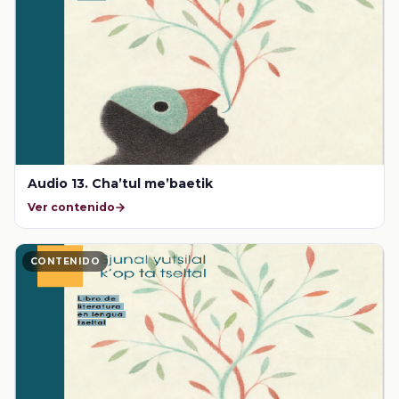
Audio 13. Cha’tul me’baetik
Ver contenido
CONTENIDO