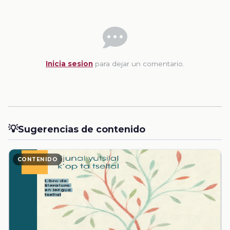
Inicia sesion
para dejar un comentario.
💡
Sugerencias de contenido
CONTENIDO