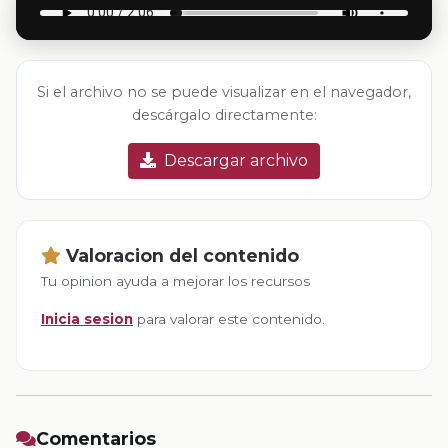
Si el archivo no se puede visualizar en el navegador,
descárgalo directamente:
Descargar archivo
Valoracion del contenido
Tu opinion ayuda a mejorar los recursos
Inicia sesion
para valorar este contenido.
Comentarios