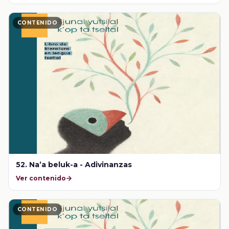
CONTENIDO
52. Na’a beluk-a - Adivinanzas
Ver contenido
CONTENIDO