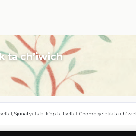
k ta ch’iwich
eltal, Sjunal yutsilal k’op ta tseltal. Chombajeletik ta ch’iwic