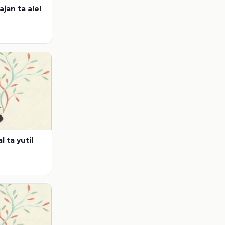
ajan ta alel
l ta yutil