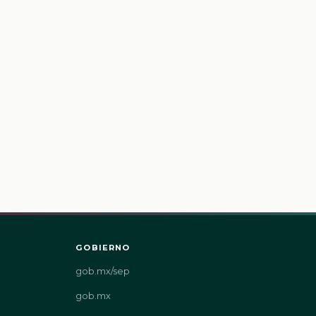
GOBIERNO
gob.mx/sep
gob.mx