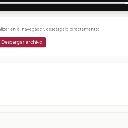
alizar en el navegador, descárgalo directamente:
Descargar archivo