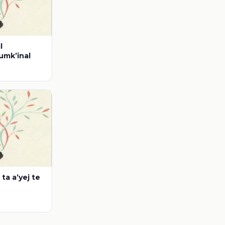
l
lumk’inal
 ta a’yej te