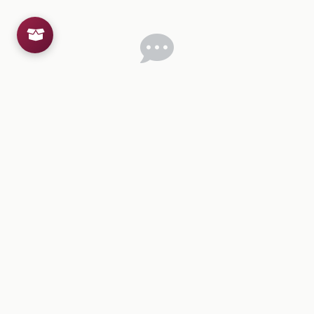
Inicia sesion
para dejar un comentario.
💡
Sugerencias de contenido
CONTENIDO