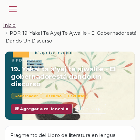
Inicio
PDF: 19. Yakal Ta A’yej Te Ajwalile - El Gobernadorestá
Dando Un Discurso
📎 PDF · PDF
19. Yakal ta a’yej te ajwalile - El
gobernadorestá dando un
discurso
Gobernador
Discurso
Lecturas
Descargar
🎒 Agregar a mi Mochila
Fragmento del Libro de literatura en lengua