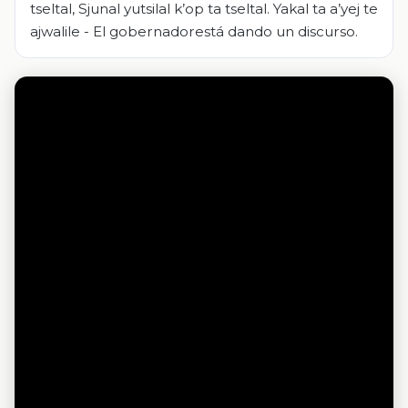
tseltal, Sjunal yutsilal k’op ta tseltal. Yakal ta a’yej te
ajwalile - El gobernadorestá dando un discurso.