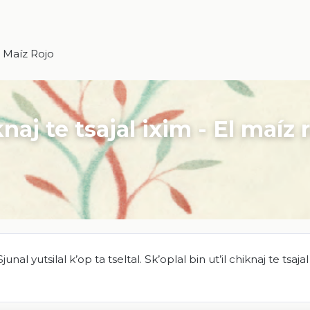
El Maíz Rojo
knaj te tsajal ixim - El maíz 
l yutsilal k’op ta tseltal. Sk’oplal bin ut’il chiknaj te tsajal 