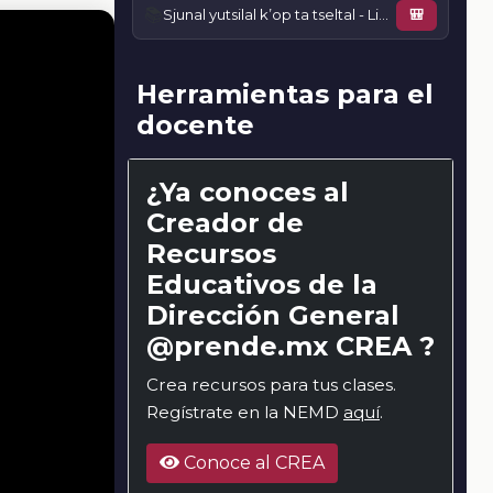
📚
Sjunal yutsilal k’op ta tseltal - Libro de literatura en lengua tseltal
🎒
Herramientas para el
docente
¿Ya conoces al
Creador de
Recursos
Educativos de la
Dirección General
@prende.mx CREA ?
Crea recursos para tus clases.
Regístrate en la NEMD
aquí
.
Conoce al CREA