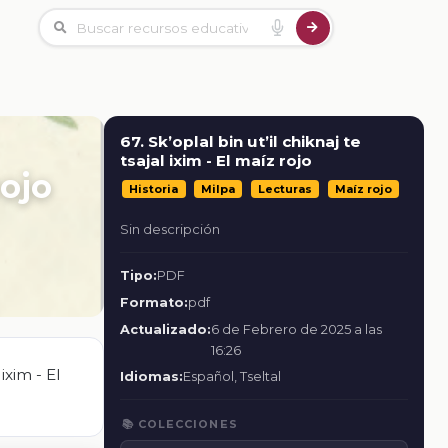
67. Sk’oplal bin ut’il chiknaj te
tsajal ixim - El maíz rojo
rojo
Historia
Milpa
Lecturas
Maíz rojo
Sin descripción
Tipo:
PDF
Formato:
pdf
Actualizado:
6 de Febrero de 2025 a las
16:26
ixim - El
Idiomas:
Español, Tseltal
📚 COLECCIONES