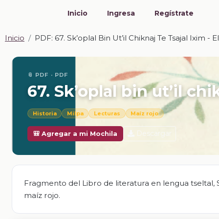
Inicio
Ingresa
Regístrate
Inicio
PDF: 67. Sk’oplal Bin Ut’il Chiknaj Te Tsajal Ixim - 
📎 PDF · PDF
67. Sk’oplal bin ut’il chi
Historia
Milpa
Lecturas
Maíz rojo
Descargar
🎒 Agregar a mi Mochila
Fragmento del Libro de literatura en lengua tseltal, Sjuna
maíz rojo.