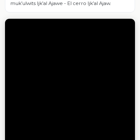
muk’ulwits Ijk’al Ajawe - El cerro Ijk’al Ajaw.