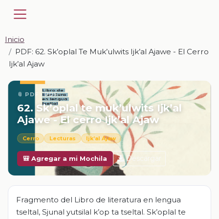
Inicio
PDF: 62. Sk’oplal Te Muk’ulwits Ijk’al Ajawe - El Cerro
Ijk’al Ajaw
📎 PDF · PDF
62. Sk’oplal te muk’ulwits Ijk’al
Ajawe - El cerro Ijk’al Ajaw
Cerro
Lecturas
Ijk’al Ajaw
Descargar
🎒 Agregar a mi Mochila
Fragmento del Libro de literatura en lengua
tseltal, Sjunal yutsilal k’op ta tseltal. Sk’oplal te