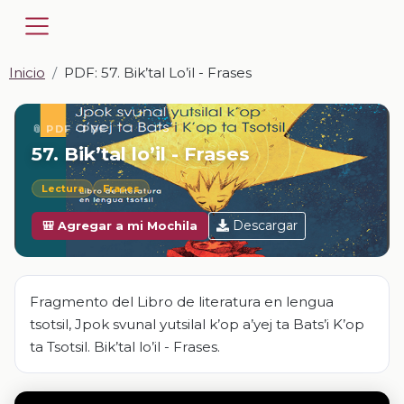
Inicio
PDF: 57. Bik’tal Lo’il - Frases
📎 PDF · PDF
57. Bik’tal lo’il - Frases
Lectura
Frases
Descargar
🎒 Agregar a mi Mochila
Fragmento del Libro de literatura en lengua
tsotsil, Jpok svunal yutsilal k’op a’yej ta Bats’i K’op
ta Tsotsil. Bik’tal lo’il - Frases.