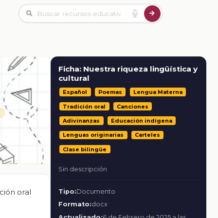
Ficha: Nuestra riqueza lingüística y
cultural
Español
Poemas
Lengua Materna
Tradición oral
Canciones
Adivinanzas
Educación indígena
Lenguas originarias
Carteles
Clase bilingüe
Sin descripción
ción oral
Tipo:
Documento
Formato:
docx
Actualizado:
6 de Febrero de 2025 a las