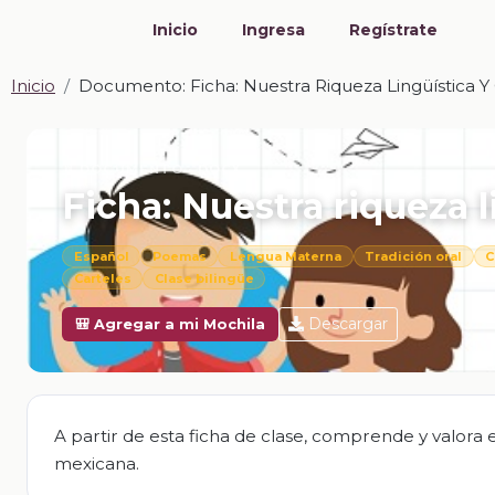
Inicio
Ingresa
Regístrate
Inicio
Documento: Ficha: Nuestra Riqueza Lingüística Y 
📎 DOCUMENTO · DOCX
Ficha: Nuestra riqueza l
Español
Poemas
Lengua Materna
Tradición oral
C
Carteles
Clase bilingüe
Descargar
🎒 Agregar a mi Mochila
A partir de esta ficha de clase, comprende y valora el 
mexicana.