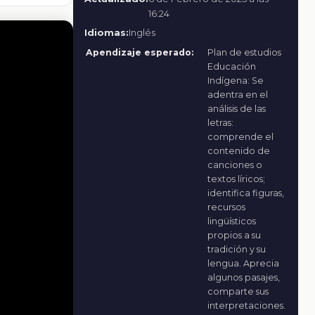
16:24
Idiomas:
Inglés
Apendizaje esperado:
Plan de estudios
Educación
Indígena: Se
adentra en el
análisis de las
letras:
comprende el
contenido de
canciones o
textos líricos;
identifica figuras,
recursos
lingüísticos
propios a su
tradición y su
lengua. Aprecia
algunos pasajes,
comparte sus
interpretaciones.