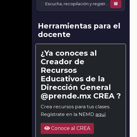
📚
Escucha, recopilación y registro de textos líricos/poéticos de la antigua y nueva palabra
🎒
Herramientas para el
docente
¿Ya conoces al
Creador de
Recursos
Educativos de la
Dirección General
@prende.mx CREA ?
Crea recursos para tus clases.
Regístrate en la NEMD
aquí
.
Conoce al CREA