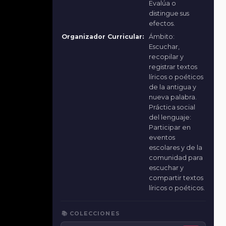
Evalúa o
distingue sus
efectos.
Organizador Curricular:
Ámbito:
Escuchar,
recopilar y
registrar textos
líricos o poéticos
de la antigua y
nueva palabra.
Práctica social
del lenguaje:
Participar en
eventos
escolares y de la
comunidad para
escuchar y
compartir textos
líricos o poéticos.
📚 COLECCIONES