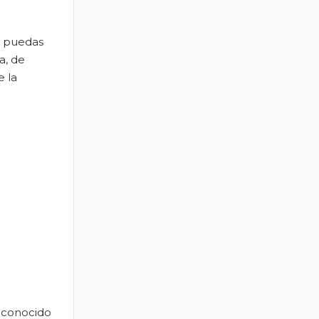
e puedas
a, de
e la
o conocido