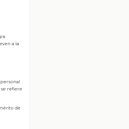
gra
even a la
a
rpersonal
 se refiere
emérito de