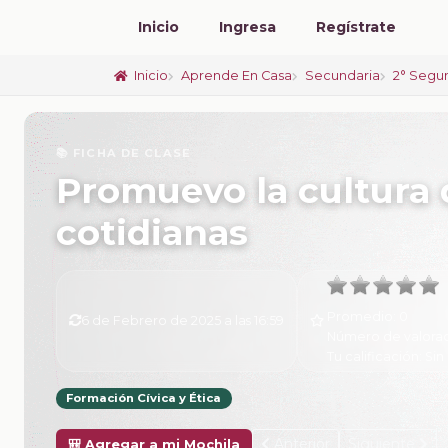
Inicio
Ingresa
Regístrate
Inicio
Aprende En Casa
Secundaria
2° Segu
📚 FICHA DE CLASE
Promuevo la cultura 
cotidianas
Promedio:
0
6 de Febrero de 2025 a las 16:59
Número de valora
Tu calificación:
Sin 
Formación Cívica y Ética
Anterior
Siguiente
🎒 Agregar a mi Mochila