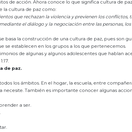
bitos de acción. Ahora conoce lo que significa cultura de paz
e la cultura de paz como:
entos
que
rechazan
la
violencia
y
previenen
los
conflictos
,
t
mediante
el
diálogo
y la
negociación
entre las personas,
los
 se basa la construcción de una cultura de paz, pues son guí
que se establecen en los grupos a los que pertenecemos.
estimonios de algunas y algunos adolescentes que hablan ac
1:17.
ra
de
paz
.
n todos los ámbitos. En el hogar, la escuela, entre compañer
a necesite. También es importante conocer algunas accion
aprender a ser.
.
tar.