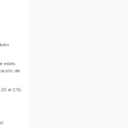
mbién
e estés
cación, de
20 al 2:10,
el