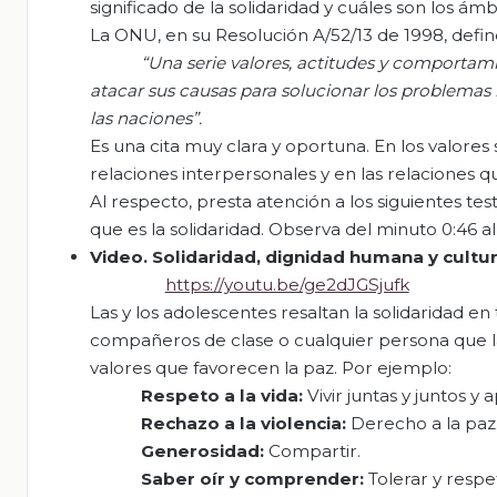
significado de la solidaridad y cuáles son los ám
La ONU, en su Resolución A/52/13 de 1998, defin
“Una
serie
valores
,
actitudes
y
comportami
atacar
sus
causas
para
solucionar
los
problemas
las
naciones
”.
Es una cita muy clara y oportuna. En los valores
relaciones interpersonales y en las relaciones 
Al respecto, presta atención a los siguientes t
que es la solidaridad. Observa del minuto 0:46 al 
Video.
Solidaridad
,
dignidad
humana
y
cultu
https://youtu.be/ge2dJGSjufk
Las y los adolescentes resaltan la solidaridad e
compañeros de clase o cualquier persona que l
valores que favorecen la paz. Por ejemplo:
Respeto a la
vida
:
Vivir juntas y juntos y 
Rechazo
a la
violencia
:
Derecho a la paz
Generosidad
:
Compartir.
Saber
oír
y
comprender
:
Tolerar y respe