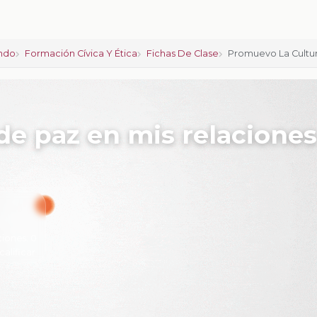
ndo
Formación Cívica Y Ética
Fichas De Clase
Promuevo La Cultur
de paz en mis relaciones
ciones:
0
calificar