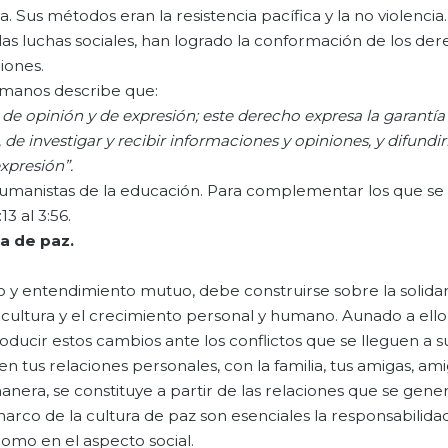
. Sus métodos eran la resistencia pacífica y la no violencia.
e las luchas sociales, han logrado la conformación de los de
iones.
umanos describe que:
de
opinión
y de
expresión
;
este
derecho
expresa
la
garantía
, de
investigar
y
recibir
informaciones
y
opiniones
, y
difundir
xpresión
”.
 humanistas de la educación. Para complementar los que se
3 al 3:56.
ra
de
paz
.
go y entendimiento mutuo, debe construirse sobre la solida
 cultura y el crecimiento personal y humano. Aunado a ello,
ducir estos cambios ante los conflictos que se lleguen a su
en tus relaciones personales, con la familia, tus amigas, ami
era, se constituye a partir de las relaciones que se gener
marco de la cultura de paz son esenciales la responsabilidad
como en el aspecto social.