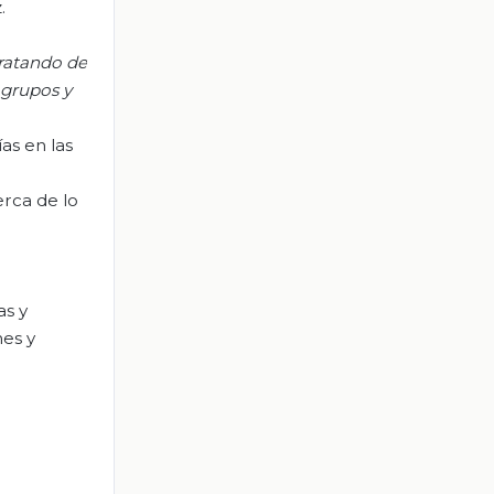
.
ratando
de
grupos
y
as en las
erca de lo
as y
es y