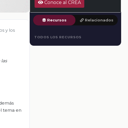
Conoce al CREA
Recursos
Relacionados
os y los
TODOS LOS RECURSOS
 las
 además
el tema en