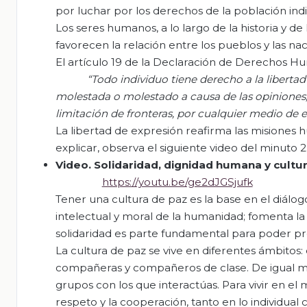
por luchar por los derechos de la población india
Los seres humanos, a lo largo de la historia y d
favorecen la relación entre los pueblos y las nac
El artículo 19 de la Declaración de Derechos H
“Todo
individuo
tiene
derecho a la
libertad
molestada
o
molestado
a causa de las
opiniones
limitación
de
fronteras
,
por
cualquier
medio de
e
La libertad de expresión reafirma las misiones
explicar, observa el siguiente video del minuto 2:1
Video.
Solidaridad
,
dignidad
humana
y
cultu
https://youtu.be/ge2dJGSjufk
Tener una cultura de paz es la base en el diálo
intelectual y moral de la humanidad; fomenta la
solidaridad es parte fundamental para poder pro
La cultura de paz se vive en diferentes ámbitos: 
compañeras y compañeros de clase. De igual man
grupos con los que interactúas. Para vivir en el 
respeto y la cooperación, tanto en lo individual 