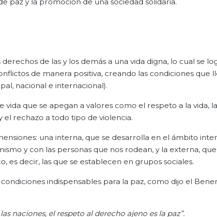
e paz y la promoción de una sociedad solidaria.
 derechos de las y los demás a una vida digna, lo cual se lo
conflictos de manera positiva, creando las condiciones que ll
pal, nacional e internacional).
e vida que se apegan a valores como el respeto a la vida, l
 y el rechazo a todo tipo de violencia.
mensiones: una interna, que se desarrolla en el ámbito inte
mismo y con las personas que nos rodean, y la externa, que
co, es decir, las que se establecen en grupos sociales.
son condiciones indispensables para la paz, como dijo el Ben
 las
naciones
,
el
respeto
al derecho
ajeno
es la
paz
”.