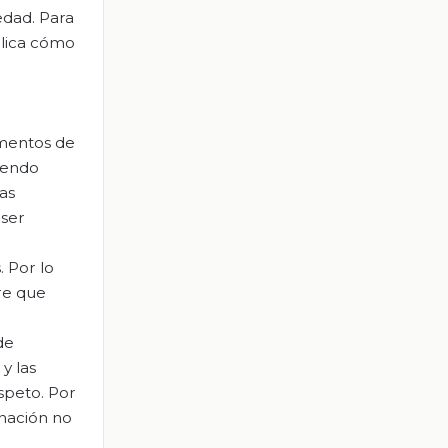
edad. Para
plica cómo
omentos de
iendo
as
 ser
 Por lo
re que
de
y las
speto. Por
 nación no