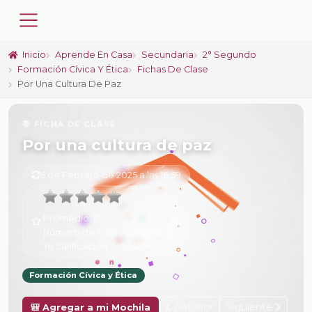
Inicio
Aprende En Casa
Secundaria
2° Segundo
Formación Cívica Y Ética
Fichas De Clase
Por Una Cultura De Paz
📚 FICHA DE CLASE
Por una cultura de paz
6 de Febrero de 2025 a las 16:59
Promedio:
0
Número de valoraciones:
0
Tu calificación:
Sin calificar
Formación Cívica y Ética
Anterior
Siguiente
🎒 Agregar a mi Mochila