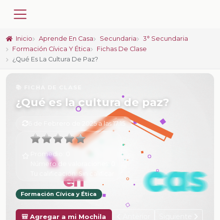
Inicio
Aprende En Casa
Secundaria
3° Secundaria
Formación Cívica Y Ética
Fichas De Clase
¿Qué Es La Cultura De Paz?
📚 FICHA DE CLASE
¿Qué es la cultura de paz?
6 de Febrero de 2025 a las 17:15
Promedio:
0
Número de valoraciones:
0
Tu calificación:
Sin calificar
Formación Cívica y Ética
Anterior
Siguiente
🎒 Agregar a mi Mochila