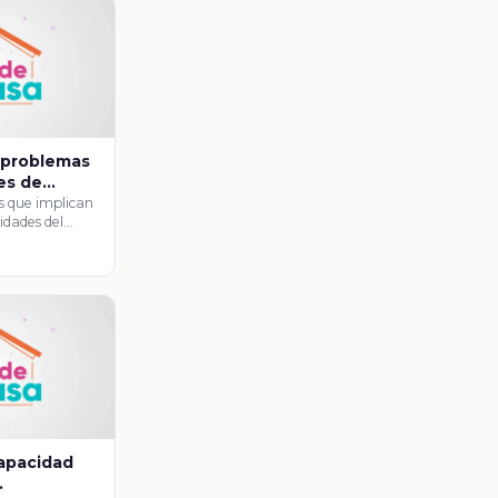
 problemas
es de
l Sistema
s que implican
idades del
 de Medidas
rda, pulgada, …
lés II
apacidad