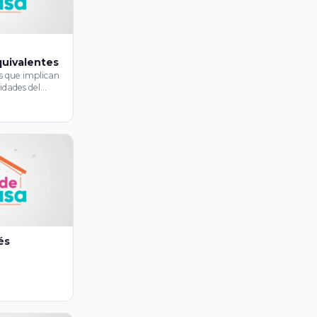
n
uivalentes
s que implican
idades del
rda, pulgada, …
és