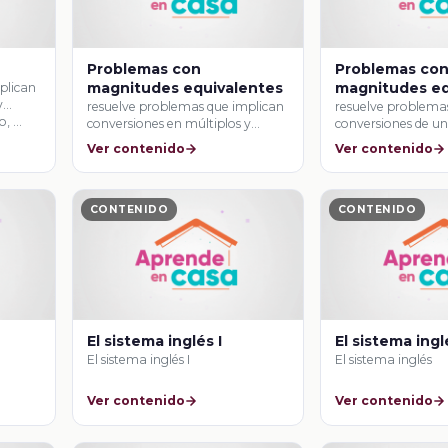
Problemas con
Problemas co
magnitudes equivalentes
magnitudes eq
plican
y
resuelve problemas que implican
resuelve problema
o, …
conversiones en múltiplos y
conversiones de un
submúltiplos del metro, litro, …
sistema inglés (ya
Ver contenido
Ver contenido
CONTENIDO
CONTENIDO
El sistema inglés I
El sistema ingl
El sistema inglés I
El sistema inglés
Ver contenido
Ver contenido