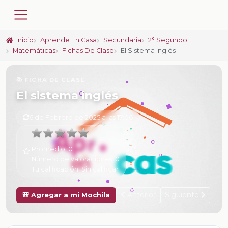
Inicio
Aprende En Casa
Secundaria
2° Segundo
Matemáticas
Fichas De Clase
El Sistema Inglés
📚 FICHA DE CLASE
El sistema inglés
6 de Febrero de 2025 a las 17:06
Promedio:
0
Número de valoraciones:
0
Tu calificación:
Sin calificar
Anterior
Siguiente
🎒 Agregar a mi Mochila