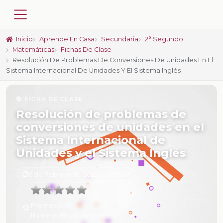
Inicio
Aprende En Casa
Secundaria
2° Segundo
Matemáticas
Fichas De Clase
Resolución De Problemas De Conversiones De Unidades En El
Sistema Internacional De Unidades Y El Sistema Inglés
📚 FICHA DE CLASE
Resolución de problemas de
conversiones de unidades en el
Sistema Internacional de
Unidades y el Sistema Inglés
6 de Febrero de 2025 a las 17:07
Promedio:
0
Número de valoraciones:
0