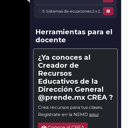
📚
5. Sistemas de ecuaciones 2 x 2. Método gráfico
🎒
Herramientas para el
docente
¿Ya conoces al
Creador de
Recursos
Educativos de la
Dirección General
@prende.mx CREA ?
Crea recursos para tus clases.
Regístrate en la NEMD
aquí
.
Conoce al CREA