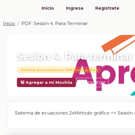
Inicio
Ingresa
Regístrate
Inicio
PDF: Sesión 4. Para Terminar
📎 PDF · PDF
Sesión 4. Para terminar
Sistema de ecuaciones 2xMétodo gráfico
Descargar
🎒 Agregar a mi Mochila
Sistema de ecuaciones 2xMétodo gráfico << Sesión 