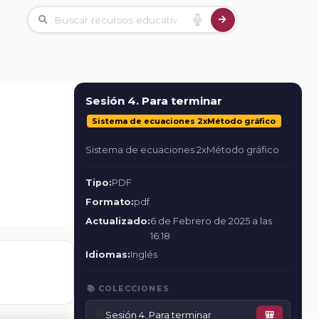
Sesión 4. Para terminar
Sistema de ecuaciones 2xMétodo gráfico
Sistema de ecuaciones 2xMétodo gráfico
Tipo:
PDF
Formato:
pdf
Actualizado:
6 de Febrero de 2025 a las
16:18
Idiomas:
Inglés
📚 COLECCIONES
📚
Sesión 4. Para terminar
🎒