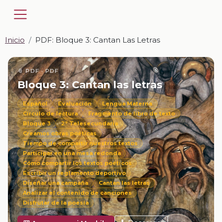
Inicio
PDF: Bloque 3: Cantan Las Letras
📎 PDF · PDF
Bloque 3: Cantan las letras
Español
Evaluación
Lengua Materna
Círculo de lectura
Fragmento de libro de texto
Bloque 3
2° Telesecundaria
Creamos obras poéticas
Tiempo de compartir nuestros textos
Participar en una mesa redonda
Cómo compartir los textos poéticos
Escribir un reglamento deportivo
Diseñar una campaña
Cantan las letras
Analizar el contenido de canciones
Disfrutar de la poesía