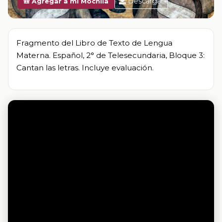
Descargar
🎒 Agregar a mi Mochila
Fragmento del Libro de Texto de Lengua
Materna. Español, 2° de Telesecundaria, Bloque 3:
Cantan las letras. Incluye evaluación.