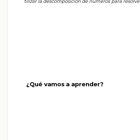
       tilizar la descomposición de números para resolver problemas que impliquen multiplicar números de dos cifras.

       ¿Qué vamos a aprender?
