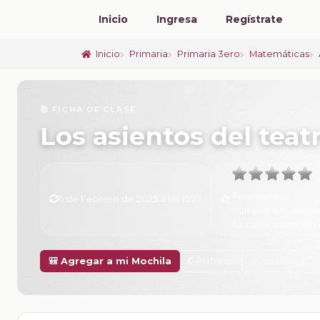
Inicio
Ingresa
Regístrate
Inicio
Primaria
Primaria 3ero
Matemáticas
📚 FICHA DE CLASE
Los asientos del teat
Promedio:
0
6 de Febrero de 2025 a las 15:27
Número de valorac
Tu calificación:
Sin 
Anterior
Siguiente
🎒 Agregar a mi Mochila