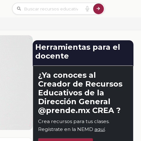
Herramientas para el
docente
¿Ya conoces al
Creador de Recursos
Educativos de la
Dirección General
@prende.mx CREA ?
Crea recursos para tus clases.
Regístrate en la NEMD
aquí
.