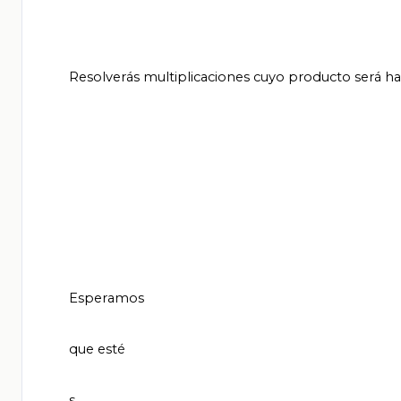
       Resolverás multiplicaciones cuyo producto será hasta las centenas, mediante varios procedimientos.

       Esperamos

       que esté

       s
