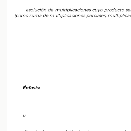
       esolución de multiplicaciones cuyo producto sea hasta del orden de las centenas, mediante diversos procedimientos 
(como suma de multiplicaciones parciales, multiplicacio
       Énfasis:

       u
