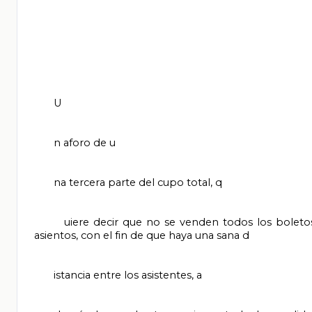
       U

       n aforo de u

       na tercera parte del cupo total, q

       uiere decir que no se venden todos los boletos del teatro, sólo se venden poco menos de una tercera parte de los 
asientos, con el fin de que haya una sana d

       istancia entre los asistentes, a
