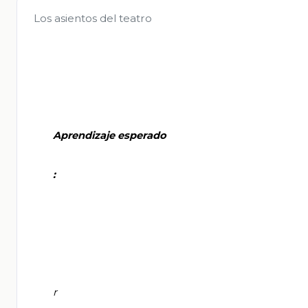
Los asientos del teatro
       Aprendizaje esperado

       :

       r
