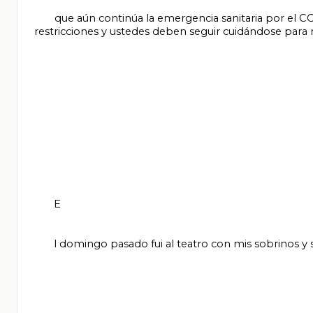
       que aún continúa la emergencia sanitaria por el COVID-19. Muchas de las actividades cotidianas se encuentran con algunas 
restricciones y ustedes deben seguir cuidándose para 
       E

       l domingo pasado fui al teatro con mis sobrinos y sólo permiten un aforo de una tercera parte del cupo total.
