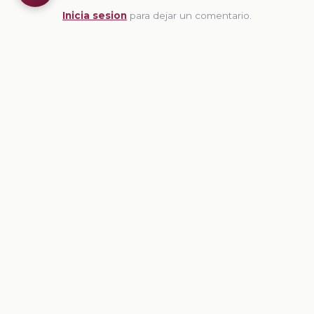
Inicia sesion
para dejar un comentario.
💡
Sugerencias de contenido
CONTENIDO
Las ideas principales