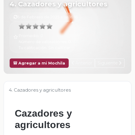
4. Cazadores y agricultores
6 de Febrero de 2025 a las 16:16
Promedio:
0
Número de valoraciones:
0
Tu calificación:
Sin calificar
Anterior
Siguiente
🎒 Agregar a mi Mochila
4. Cazadores y agricultores
Cazadores y
agricultores