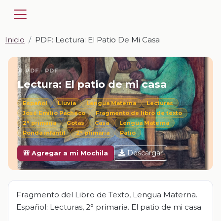
Inicio
PDF: Lectura: El Patio De Mi Casa
📎 PDF · PDF
Lectura: El patio de mi casa
Español
Lluvia
Lengua Materna
Lecturas
José Emilio Pacheco
Fragmento de libro de texto
2° primaria
Gotas
Casa
Lengua Materna
Ronda infantil
2° primaria
Patio
Descargar
🎒 Agregar a mi Mochila
Fragmento del Libro de Texto, Lengua Materna.
Español: Lecturas, 2° primaria. El patio de mi casa