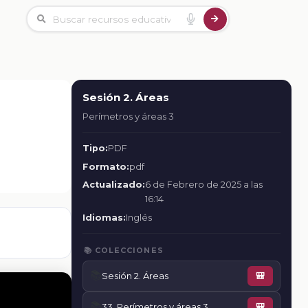
Sesión 2. Áreas
Perímetros y áreas 3
Tipo:
PDF
Formato:
pdf
Actualizado:
6 de Febrero de 2025 a las
16:14
Idiomas:
Inglés
📚 COLECCIONES
📚
Sesión 2. Áreas
🎒
📚
33. Perímetros y áreas 3
🎒