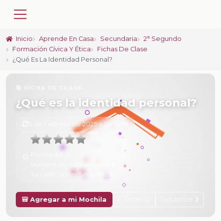
Inicio
Aprende En Casa
Secundaria
2° Segundo
Formación Cívica Y Ética
Fichas De Clase
¿Qué Es La Identidad Personal?
📚 FICHA DE CLASE
¿Qué es la identidad personal?
6 de Febrero de 2025 a las 16:59
Promedio:
0
Número de valoraciones:
0
Tu calificación:
Sin calificar
Anterior
Siguiente
🎒 Agregar a mi Mochila