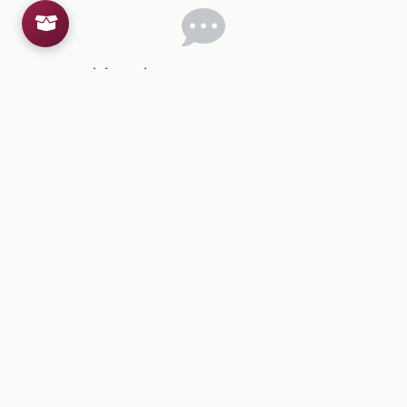
Inicia sesion
para dejar un comentario.
💡
Sugerencias de contenido
CONTENIDO