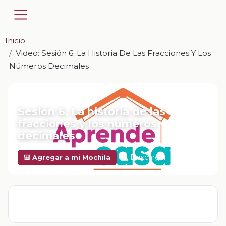
Inicio
Video: Sesión 6. La Historia De Las Fracciones Y Los
Números Decimales
📎 VIDEO · MP4
Sesión 6. La historia de las
fracciones y los números
decimales
Descargar
🎒 Agregar a mi Mochila