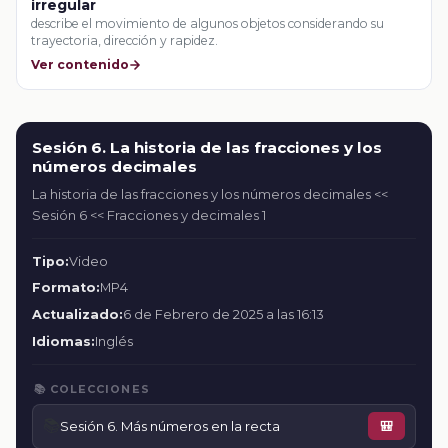
irregular
describe el movimiento de algunos objetos considerando su
trayectoria, dirección y rapidez.
Ver contenido
Sesión 6. La historia de las fracciones y los
números decimales
La historia de las fracciones y los números decimales <<
Sesión 6 << Fracciones y decimales 1
Tipo:
Video
Formato:
MP4
Actualizado:
6 de Febrero de 2025 a las 16:13
Idiomas:
Inglés
📚 COLECCIONES
📚
Sesión 6. Más números en la recta
🎒