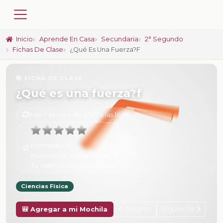
Inicio
Aprende En Casa
Secundaria
2° Segundo
Fichas De Clase
¿Qué Es Una Fuerza?f
📚 FICHA DE CLASE
¿Qué es una fuerza?f
6 de Febrero de 2025 a las 16:56
Promedio:
0
Número de valoraciones:
0
Tu calificación:
Sin calificar
Ciencias Física
Anterior
Siguiente
🎒 Agregar a mi Mochila